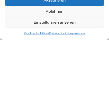
Akzeptieren
Luisenstraße 41
Ablehnen
76571 Gaggenau
Einstellungen ansehen
Tel: 072 25 972 90 44
Mail: info@gz-gaggenau.de
Cookie-Richtlinie
Datenschutz
Impressum
Öffnungszeiten:
Montag bis Freitag
7 bis 19 Uhr
RECHTLICHES
Impressum
Datenschutz
Barrierefreiheit