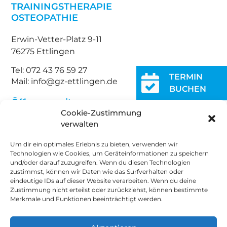
TRAININGSTHERAPIE
OSTEOPATHIE
Erwin-Vetter-Platz 9-11
76275 Ettlingen
Tel: 072 43 76 59 27
TERMIN
Mail: info@gz-ettlingen.de
BUCHEN
Öffnungszeiten:
Cookie-Zustimmung
Montag bis Freitag
verwalten
7 bis 19 Uhr
GAGGENAU
Um dir ein optimales Erlebnis zu bieten, verwenden wir
Technologien wie Cookies, um Geräteinformationen zu speichern
und/oder darauf zuzugreifen. Wenn du diesen Technologien
Impulse Gesundheitszentrum
zustimmst, können wir Daten wie das Surfverhalten oder
eindeutige IDs auf dieser Website verarbeiten. Wenn du deine
an der Murg
Zustimmung nicht erteilst oder zurückziehst, können bestimmte
Merkmale und Funktionen beeinträchtigt werden.
PHYSIOTHERAPIE
TRAININGSTHERAPIE
OSTEOPATHIE